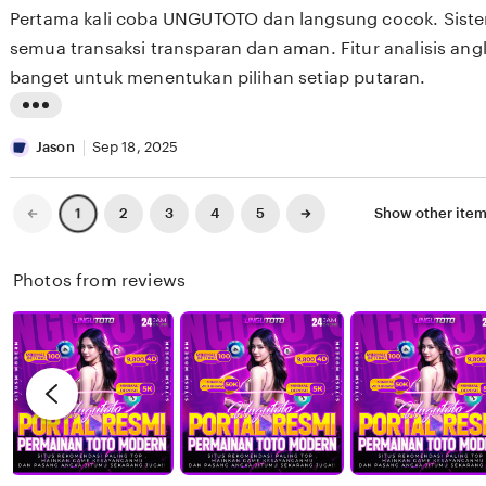
i
of
Pertama kali coba UNGUTOTO dan langsung cocok. Sist
5
y
b
n
stars
semua transaksi transparan dan aman. Fitur analisis a
H
y
g
banget untuk menentukan pilihan setiap putaran.
w
L
r
a
i
e
L
n
s
v
i
Jason
Sep 18, 2025
g
a
i
s
e
t
Previous
Next
2
3
4
5
Show other ite
1
page
page
w
i
b
n
Photos from reviews
y
g
J
r
o
e
h
v
n
i
L
e
e
w