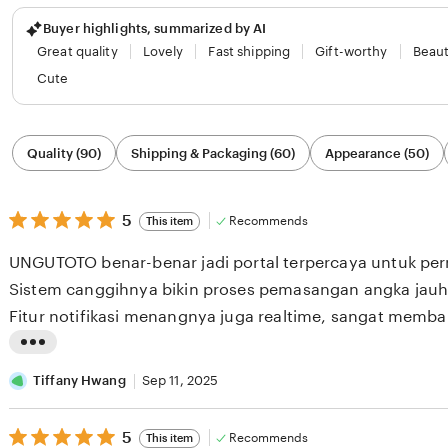
Buyer highlights, summarized by AI
Great quality
Lovely
Fast shipping
Gift-worthy
Beaut
Cute
Filter
Quality (90)
Shipping & Packaging (60)
Appearance (50)
by
category
5
5
Recommends
This item
out
of
UNGUTOTO benar-benar jadi portal terpercaya untuk pe
5
stars
Sistem canggihnya bikin proses pemasangan angka jauh 
Fitur notifikasi menangnya juga realtime, sangat memba
L
i
Tiffany Hwang
Sep 11, 2025
s
5
t
5
Recommends
This item