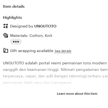
Item details
Highlights
Designed by
UNGUTOTO
Materials: Cotton, Knit
Read
Gift wrapping available
the
See details
full
UNGUTOTO adalah portal resmi permainan toto modern
description
canggih dan keamanan tinggi. Nikmati pengalaman berm
terpercaya, cepat, dan adil dengan teknologi terbaru 
permainan lebih seru dan transparan.
Learn more about this item