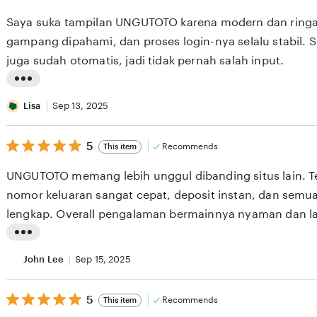
out
i
of
Saya suka tampilan UNGUTOTO karena modern dan ringa
5
n
stars
gampang dipahami, dan proses login-nya selalu stabil. S
g
juga sudah otomatis, jadi tidak pernah salah input.
r
e
L
v
i
Lisa
Sep 13, 2025
i
s
e
5
t
5
Recommends
This item
out
w
i
of
UNGUTOTO memang lebih unggul dibanding situs lain. 
5
b
n
stars
nomor keluaran sangat cepat, deposit instan, dan semua
y
g
lengkap. Overall pengalaman bermainnya nyaman dan la
T
r
i
e
L
f
v
i
John Lee
Sep 15, 2025
f
i
s
a
e
5
t
5
Recommends
This item
out
n
w