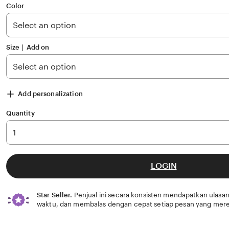
of
Color
5
stars
Size ∣ Add on
Add personalization
Quantity
LOGIN
Star Seller.
Penjual ini secara konsisten mendapatkan ulasan
waktu, dan membalas dengan cepat setiap pesan yang mere