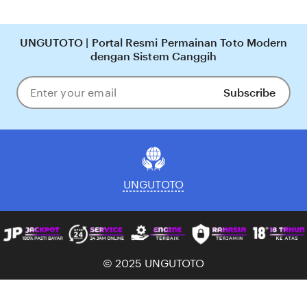
e
b
y
UNGUTOTO | Portal Resmi Permainan Toto Modern
J
dengan Sistem Canggih
a
s
Subscribe
Enter
o
your
n
email
UNGUTOTO
© 2025
UNGUTOTO