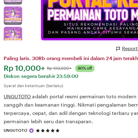
Report
Paling laris. 30Rb orang membeli ini dalam 24 jam terakh
Harga:
Rp 10,000+
Normal:
Rp 100,000+
90% off
Diskon segera berahir
23:59:00
Syarat dan ketentuan (berlaku)
UNGUTOTO
adalah portal resmi permainan toto modern
canggih dan keamanan tinggi. Nikmati pengalaman berm
terpercaya, cepat, dan adil dengan teknologi terbaru 
permainan lebih seru dan transparan.
5
UNGUTOTO
out